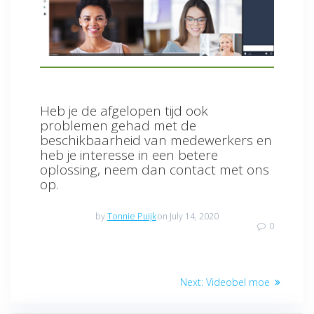
Heb je de afgelopen tijd ook
problemen gehad met de
beschikbaarheid van medewerkers en
heb je interesse in een betere
oplossing, neem dan contact met ons
op.
by
Tonnie Puijk
on July 14, 2020
0
Post
Next
Next:
Videobel moe
navigation
post: