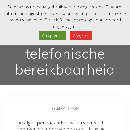
Skip
Deze website maakt gebruik van tracking cookies. Er wordt
to
informatie opgeslagen over uw surfgedrag tijdens een sessie
content
op onze website. Deze informatie word geanonimiseerd
opgeslagen.
Betere
Accepteren
Afwijzen
telefonische
bereikbaarheid
TELEFONIE
,
VOIP
De afgelopen maanden waren voor veel
bedrijven en medewerkers een uitdaging,