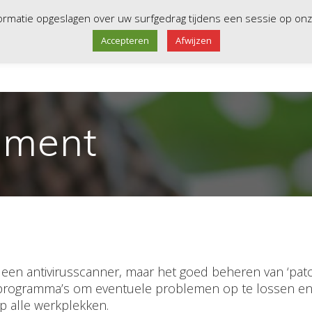
derkerk
088-1000987
info@beheerd.nl
nformatie opgeslagen over uw surfgedrag tijdens een sessie op o
Accepteren
Afwijzen
HOME
ISO 27001
SERVER
ement
et een antivirusscanner, maar het goed beheren van ‘pa
rogramma’s om eventuele problemen op te lossen en de
op alle werkplekken.