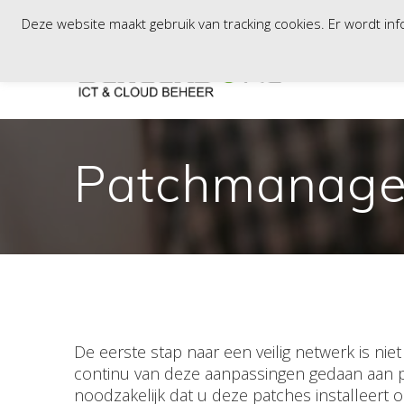
Skip
Vaartweg 81B, 8243PD, Lelystad / Tinstraat 103, 2984AN, Rid
Deze website maakt gebruik van tracking cookies. Er wordt i
to
content
Patchmanag
De eerste stap naar een veilig netwerk is ni
continu van deze aanpassingen gedaan aan p
noodzakelijk dat u deze patches installeert 