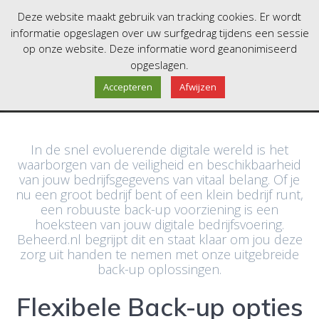
Skip
Deze website maakt gebruik van tracking cookies. Er wordt
to
informatie opgeslagen over uw surfgedrag tijdens een sessie
content
op onze website. Deze informatie word geanonimiseerd
Back-up
opgeslagen.
Accepteren
Afwijzen
In de snel evoluerende digitale wereld is het
waarborgen van de veiligheid en beschikbaarheid
van jouw bedrijfsgegevens van vitaal belang. Of je
nu een groot bedrijf bent of een klein bedrijf runt,
een robuuste back-up voorziening is een
hoeksteen van jouw digitale bedrijfsvoering.
Beheerd.nl begrijpt dit en staat klaar om jou deze
zorg uit handen te nemen met onze uitgebreide
back-up oplossingen.
Flexibele Back-up opties