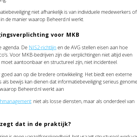
tiebeveiliging niet afhankelijk is van individuele medewerkers of
d in de manier waarop Beheerd.nl werkt.
gingsverplichting voor MKB
de agenda. De
NIS2-richtlijn
en de AVG stellen eisen aan hoe
o’s. Voor MKB-bedrijven zijn die verplichtingen niet altijd even
ing moet aantoonbaar en structureel zijn, niet incidenteel.
uit goed aan op die bredere ontwikkeling. Het biedt een externe
its als bewijs kan dienen dat informatiebeveiliging serieus genom
r waarop Beheerd.nl werkt aan
chmanagement
: niet als losse diensten, maar als onderdeel van
zegt dat in de praktijk?
ering is geen vanzelfsprekendheid, het vraagt structureel werk v