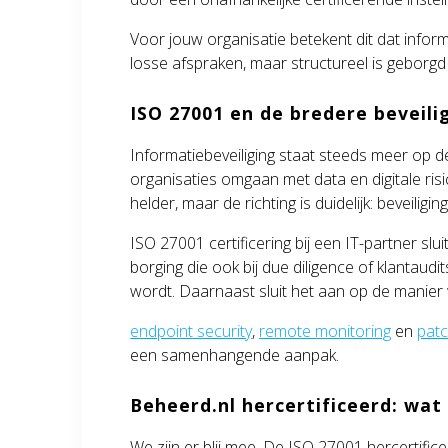
Voor jouw organisatie betekent dit dat informa
losse afspraken, maar structureel is geborg
ISO 27001 en de bredere beveili
Informatiebeveiliging staat steeds meer op 
organisaties omgaan met data en digitale risic
helder, maar de richting is duidelijk: beveilig
ISO 27001 certificering bij een IT-partner sl
borging die ook bij due diligence of klantaud
wordt. Daarnaast sluit het aan op de manie
endpoint security
,
remote monitoring
en
pat
een samenhangende aanpak.
Beheerd.nl hercertificeerd: wat 
We zijn er blij mee. De ISO 27001 hercertific