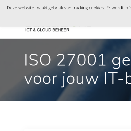
Skip
Vaartweg 81B, 8243PD, Lelystad / Tinstraat 103, 2984AN, Rid
Deze website maakt gebruik van tracking cookies. Er wordt i
to
content
ISO 27001 gec
voor jouw IT-