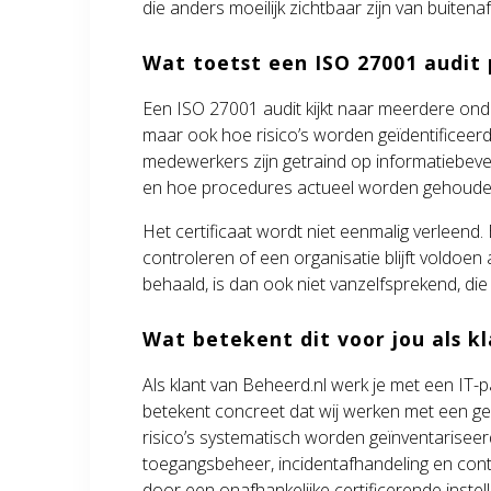
die anders moeilijk zichtbaar zijn van buitenaf
Wat toetst een ISO 27001 audit 
Een ISO 27001 audit kijkt naar meerdere onde
maar ook hoe risico’s worden geïdentificeer
medewerkers zijn getraind op informatiebeveil
en hoe procedures actueel worden gehoude
Het certificaat wordt niet eenmalig verleend.
controleren of een organisatie blijft voldoen
behaald, is dan ook niet vanzelfsprekend, di
Wat betekent dit voor jou als k
Als klant van Beheerd.nl werk je met een IT-pa
betekent concreet dat wij werken met een 
risico’s systematisch worden geïnventariseer
toegangsbeheer, incidentafhandeling en cont
door een onafhankelijke certificerende instell