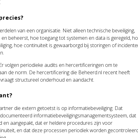
.
precies?
rdelen van een organisatie. Niet alleen technische beveiliging,
d en beheerst, hoe toegang tot systemen en data is geregeld, h
iging, hoe continuïteit is gewaarborgd bij storingen of incidente
n.
 Er volgen periodieke audits en hercertificeringen om te
 aan de norm. De hercertificering die Beheerd.nl recent heeft
e vraagt structureel onderhoud en aandacht.
lant?
rtner die extern getoetst is op informatiebeveiliging. Dat
gedocumenteerd informatiebeveiligingsmanagementsysteem, dat
d en aangepakt, dat er heldere procedures zijn voor
inuïteit, en dat deze processen periodiek worden gecontroleer
ing.