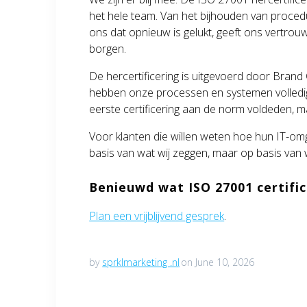
het hele team. Van het bijhouden van proced
ons dat opnieuw is gelukt, geeft ons vertrou
borgen.
De hercertificering is uitgevoerd door Brand 
hebben onze processen en systemen volledig d
eerste certificering aan de norm voldeden, m
Voor klanten die willen weten hoe hun IT-omge
basis van wat wij zeggen, maar op basis van w
Benieuwd wat ISO 27001 certifi
Plan een vrijblijvend gesprek
.
by
sprklmarketing .nl
on June 10, 2026