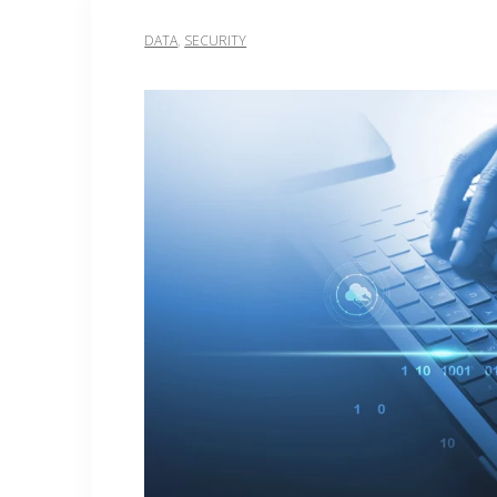
DATA
,
SECURITY