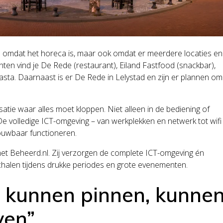
een omdat het horeca is, maar ook omdat er meerdere locaties en
nten vind je De Rede (restaurant), Eiland Fastfood (snackbar),
sta. Daarnaast is er De Rede in Lelystad en zijn er plannen om
tie waar alles moet kloppen. Niet alleen in de bediening of
e volledige ICT-omgeving – van werkplekken en netwerk tot wifi
ouwbaar functioneren.
et Beheerd.nl. Zij verzorgen de complete ICT-omgeving én
halen tijdens drukke periodes en grote evenementen.
t kunnen pinnen, kunne
ven”