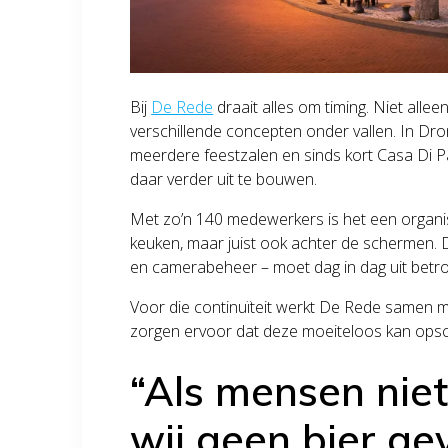
Bij
De Rede
draait alles om timing. Niet all
verschillende concepten onder vallen. In Dro
meerdere feestzalen en sinds kort Casa Di Pa
daar verder uit te bouwen.
Met zo’n 140 medewerkers is het een organisa
keuken, maar juist ook achter de schermen. D
en camerabeheer – moet dag in dag uit betr
Voor die continuïteit werkt De Rede samen m
zorgen ervoor dat deze moeiteloos kan opsc
“Als mensen nie
wij geen bier ge