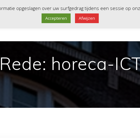
derkerk
088-1000987
info@beheerd.nl
nformatie opgeslagen over uw surfgedrag tijdens een sessie op o
Accepteren
Afwijzen
HOME
ISO 27001
SERVER
Rede: horeca-ICT 