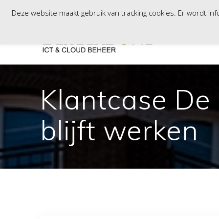
Skip
Vaartweg 81B, 8243PD, Lelystad / Tinstraat 103, 2984AN, Rid
Deze website maakt gebruik van tracking cookies. Er wordt i
to
content
Klantcase De 
blijft werken