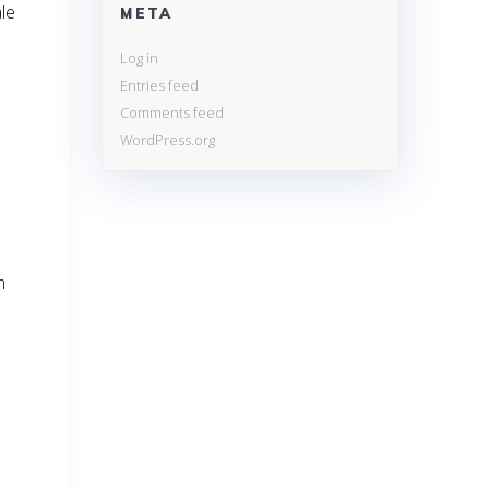
ale
META
Log in
Entries feed
Comments feed
WordPress.org
m