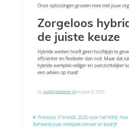
Onze oplossingen groeien mee met jouw organ
Zorgeloos hybri
de juiste keuze
Hybride werken hoeft geen hoofdpijn te geven.
efficiënter en flexibeler dan ooit. Maar dat 
hybride werkplek veiliger en overzichtelijker
een advies op maat!
by
sprklmarketing .nl
on June 5, 2025
Post
Previous
Previous:
IT-trends 2025 voor het MKB: hoe
post:
Beheerd jouw werkplek beheer en bedrijf
navigation