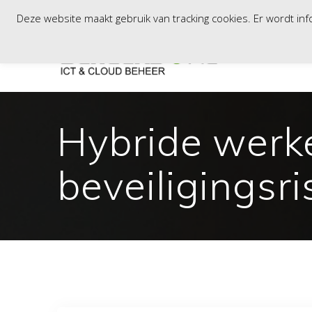
Skip
Vaartweg 81B, 8243PD, Lelystad / Tinstraat 103, 2984AN, Rid
Deze website maakt gebruik van tracking cookies. Er wordt i
to
content
Hybride werk
beveiligingsri