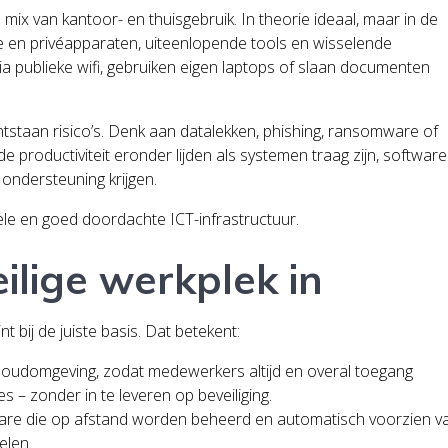
mix van kantoor- en thuisgebruik. In theorie ideaal, maar in de
jke en privéapparaten, uiteenlopende tools en wisselende
ia publieke wifi, gebruiken eigen laptops of slaan documenten
tstaan risico’s. Denk aan datalekken, phishing, ransomware of
de productiviteit eronder lijden als systemen traag zijn, software
ndersteuning krijgen.
le en goed doordachte ICT-infrastructuur.
eilige werkplek in
nt bij de juiste basis. Dat betekent:
cloudomgeving, zodat medewerkers altijd en overal toegang
s – zonder in te leveren op beveiliging.
ware die op afstand worden beheerd en automatisch voorzien v
elen.