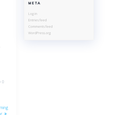
META
Log in
Entries feed
Comments feed
WordPress.org
,
0
rming
or