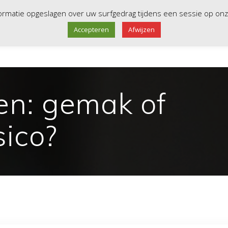
derkerk
088-1000987
info@beheerd.nl
nformatie opgeslagen over uw surfgedrag tijdens een sessie op o
Accepteren
Afwijzen
HOME
ISO 27001
SERVER
en: gemak of
sico?