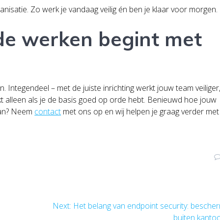
isatie. Zo werk je vandaag veilig én ben je klaar voor morgen.
de werken begint met
 Integendeel – met de juiste inrichting werkt jouw team veiliger
lukt alleen als je de basis goed op orde hebt. Benieuwd hoe jouw
 kan? Neem
contact
met ons op en wij helpen je graag verder met
Next
Next:
Het belang van endpoint security: besche
post:
buiten kanto